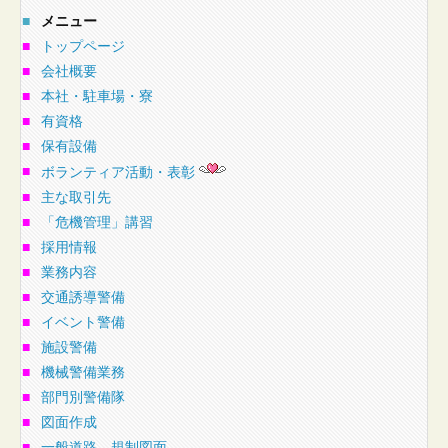
■
メニュー
■
トップページ
■
会社概要
■
本社・駐車場・寮
■
有資格
■
保有設備
■
ボランティア活動・表彰
■
主な取引先
■
「危機管理」講習
■
採用情報
■
業務内容
■
交通誘導警備
■
イベント警備
■
施設警備
■
機械警備業務
■
部門別警備隊
■
図面作成
■
一般道路 規制図面