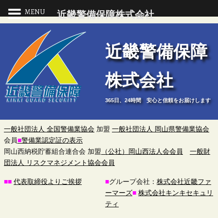
MENU
近畿警備保障株式会社
近
近畿警備保障
畿
株式会社
警
365日、24時間 安心と信頼をお届けします
備
保
一般社団法人 全国警備業協会
加盟
一般社団法人 岡山県警備業協会
会員
■
警備業認定証の表示
障
岡山西納税貯蓄組合連合会 加盟
（公社）岡山西法人会会員
一般財
団法人 リスクマネジメント協会会員
株
■
■
代表取締役よりご挨拶
■
グループ会社：
株式会社近畿ファ
ーマーズ
■
株式会社キンキセキュリ
式
ティ