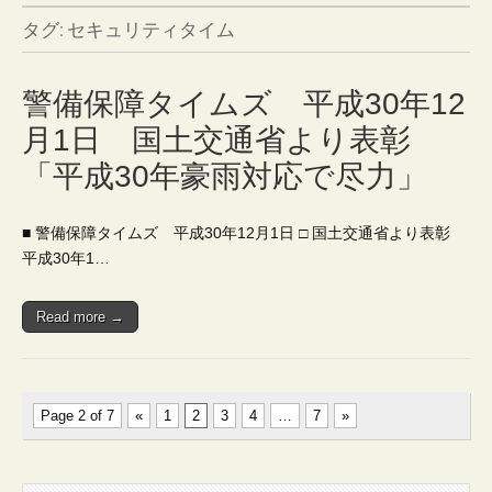
会
タグ:
セキュリティタイム
社
警備保障タイムズ 平成30年12
月1日 国土交通省より表彰
「平成30年豪雨対応で尽力」
■ 警備保障タイムズ 平成30年12月1日 □ 国土交通省より表彰
平成30年1…
Read more →
Page 2 of 7
«
1
2
3
4
…
7
»