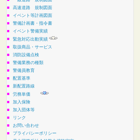
■
高速道路 規制図面
■
イベント等計画図面
■
警備計画書・指令書
■
イベント警備実績
■
緊急対応出動実績
■
取扱商品・サービス
■
消防設備点検
■
警備業務の種類
■
警備員教育
■
配置基準
■
新配置路線
■
労務単価
■
加入保険
■
加入団体等
■
リンク
■
お問い合わせ
■
プライバシーポリシー