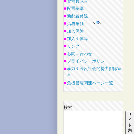
■
警備員教育
■
配置基準
■
新配置路線
■
労務単価
■
加入保険
■
加入団体等
■
リンク
■
お問い合わせ
■
プライバシーポリシー
■
暴力団等反社会的勢力排除宣
言
■
危機管理関連ページ一覧
検索
サ
イ
ト
内