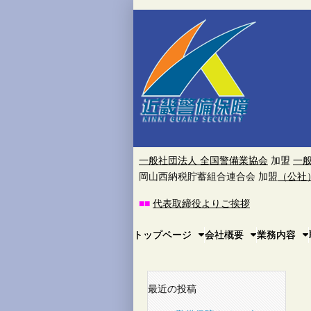
近
畿
警
備
保
一般社団法人 全国警備業協会
加盟
一
岡山西納税貯蓄組合連合会 加盟
（公社
障
■
■
代表取締役よりご挨拶
株
Main
Skip
トップページ
会社概要
業務内容
to
menu
式
content
会
最近の投稿