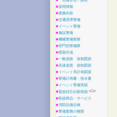
■
「危機管理」講習
■
採用情報
■
業務内容
■
交通誘導警備
■
イベント警備
■
施設警備
■
機械警備業務
■
部門別警備隊
■
図面作成
■
一般道路 規制図面
■
高速道路 規制図面
■
イベント等計画図面
■
警備計画書・指令書
■
イベント警備実績
■
緊急対応出動実績
■
取扱商品・サービス
■
消防設備点検
■
警備業務の種類