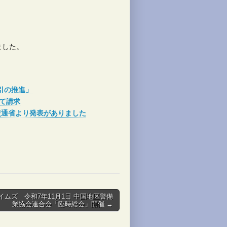
ました。
引の推進」
て請求
交通省より発表がありました
イムズ 令和7年11月1日 中国地区警備
業協会連合会「臨時総会」開催 →