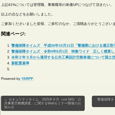
上記41%については管理職、事務職等の単価UPにつなげて頂きたい。
以上の点などをお願いしました。
ご参加くださいました皆様、ご多忙のなか、ご清聴ありがとうござい
関連ページ:
警備保障タイムズ 平成30年10月11日「警備業における適正取
警備保障タイムズ 令和4年8月1日 特集ワイド 正しく積算し
令和２年３月から適用する公共工事設計労務単価について国土
新配置基準
Powered by
YARPP
.
Post
← セキュリティタイム 2025年９月（vol.565)「公
警備保障タ
共事業労務費調査」に関するWebセミナー開催のお
navigation
知らせ