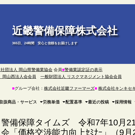
近畿警備保障株式会社
365日、24時間 安心と信頼をお届けします
般社団法人 岡山県警備業協会
会員
■
警備業認定証の表示
）岡山西法人会会員
一般財団法人 リスクマネジメント協会会員
■
グループ会社：
株式会社近畿ファーマーズ
■
株式会社キンキセ
取扱商品・サービス
労務単価
配置基準
最近の投稿
採用情報
警備保障タイムズ 令和7年10月2
会「価格交渉能力向上ｾﾐﾅｰ」（9月