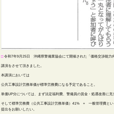
□
令和7年9月25日 沖縄県警備業協会にて開催された「価格交渉能力向
講演をさせて頂きました。
本講演においては
公共工事設計労務単価が標準労務費になる予定であること。
単価UP分については、まず法定福利費、警備員の賃金・処遇改善に充
そして標準労務費（公共工事設計労務単価）41% + 一般管理費と
提出をお願いしたい。