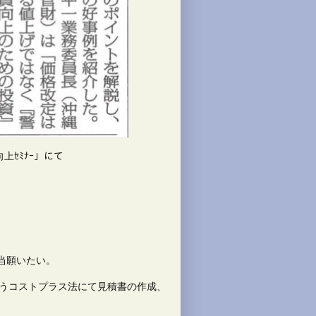
上ｾﾐﾅｰ」にて
当願いたい。
いうコストプラス法にて見積書の作成、