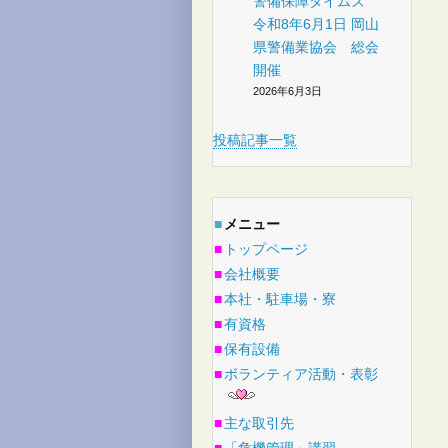
警備保障タイムズ
令和8年6月1日 岡山
県警備業協会 総会
開催
2026年6月3日
投稿記事一覧
■
メニュー
■
トップページ
■
会社概要
■
本社・駐車場・寮
■
有資格
■
保有設備
■
ボランティア活動・表彰
■
主な取引先