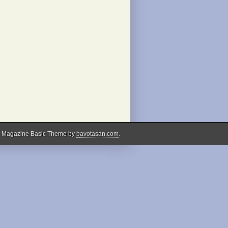
 Magazine Basic Theme by
bavotasan.com
.