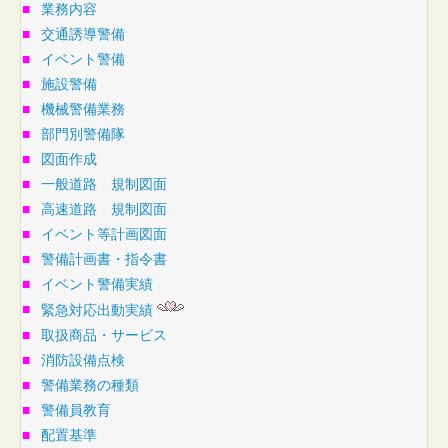
■
業務内容
■
交通誘導警備
■
イベント警備
■
施設警備
■
機械警備業務
■
部門別警備隊
■
図面作成
■
一般道路 規制図面
■
高速道路 規制図面
■
イベント等計画図面
■
警備計画書・指令書
■
イベント警備実績
■
緊急対応出動実績
■
取扱商品・サービス
■
消防設備点検
■
警備業務の種類
■
警備員教育
■
配置基準