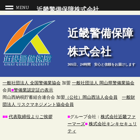
MENU
近畿警備保障株式会社
近
近畿警備保障
畿
株式会社
警
365日、24時間 安心と信頼をお届けします
備
保
一般社団法人 全国警備業協会
加盟
一般社団法人 岡山県警備業協会
会員
■
警備業認定証の表示
障
岡山西納税貯蓄組合連合会 加盟
（公社）岡山西法人会会員
一般財
団法人 リスクマネジメント協会会員
株
■
■
代表取締役よりご挨拶
■
グループ会社：
株式会社近畿ファ
ーマーズ
■
株式会社キンキセキュリ
式
ティ