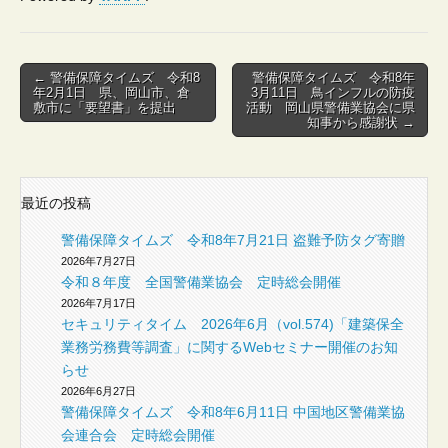
Post
← 警備保障タイムズ 令和8
警備保障タイムズ 令和8年
年2月1日 県、岡山市、倉
3月11日 鳥インフルの防疫
navigation
敷市に「要望書」を提出
活動 岡山県警備業協会に県
知事から感謝状 →
最近の投稿
警備保障タイムズ 令和8年7月21日 盗難予防タグ寄贈
2026年7月27日
令和８年度 全国警備業協会 定時総会開催
2026年7月17日
セキュリティタイム 2026年6月（vol.574)「建築保全
業務労務費等調査」に関するWebセミナー開催のお知
らせ
2026年6月27日
警備保障タイムズ 令和8年6月11日 中国地区警備業協
会連合会 定時総会開催