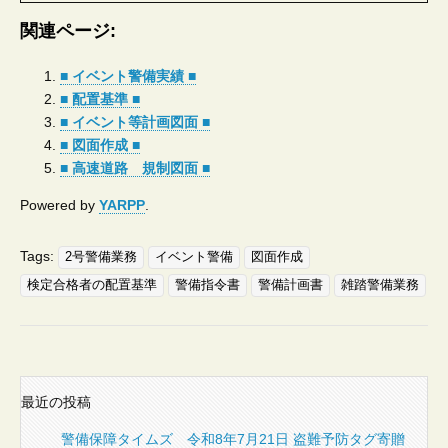
関連ページ:
■ イベント警備実績 ■
■ 配置基準 ■
■ イベント等計画図面 ■
■ 図面作成 ■
■ 高速道路 規制図面 ■
Powered by
YARPP
.
Tags:
2号警備業務
イベント警備
図面作成
検定合格者の配置基準
警備指令書
警備計画書
雑踏警備業務
最近の投稿
警備保障タイムズ 令和8年7月21日 盗難予防タグ寄贈