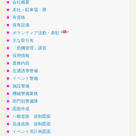
■
会社概要
■
本社・駐車場・寮
■
有資格
■
保有設備
■
ボランティア活動・表彰
■
主な取引先
■
「危機管理」講習
■
採用情報
■
業務内容
■
交通誘導警備
■
イベント警備
■
施設警備
■
機械警備業務
■
部門別警備隊
■
図面作成
■
一般道路 規制図面
■
高速道路 規制図面
■
イベント等計画図面