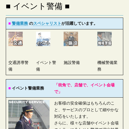
会
■ イベント警備 ■
社
■
警備業務
の
スペシャリスト
が活躍しています。
交通誘導警
イベント警
施設警備
機械警備業
備
備
務
「街角で、店舗で、イベント会場
■
イベント警備業務
で」
お客様の安全確保はもちろんのこ
と、サービスのプロとして細やかな
対応をいたします。
さらに、様々な店舗やイベント会場