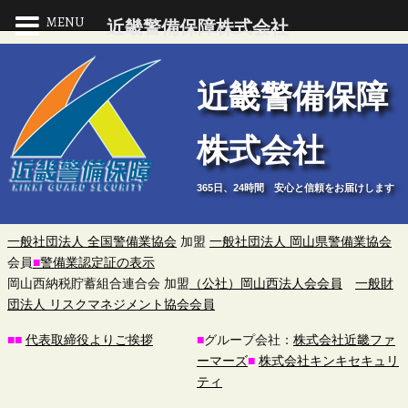
MENU
近畿警備保障株式会社
近
近畿警備保障
畿
株式会社
警
365日、24時間 安心と信頼をお届けします
備
保
一般社団法人 全国警備業協会
加盟
一般社団法人 岡山県警備業協会
会員
■
警備業認定証の表示
障
岡山西納税貯蓄組合連合会 加盟
（公社）岡山西法人会会員
一般財
団法人 リスクマネジメント協会会員
株
■
■
代表取締役よりご挨拶
■
グループ会社：
株式会社近畿ファ
ーマーズ
■
株式会社キンキセキュリ
式
ティ