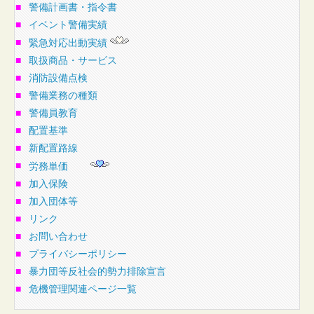
■
警備計画書・指令書
■
イベント警備実績
■
緊急対応出動実績
■
取扱商品・サービス
■
消防設備点検
■
警備業務の種類
■
警備員教育
■
配置基準
■
新配置路線
■
労務単価
■
加入保険
■
加入団体等
■
リンク
■
お問い合わせ
■
プライバシーポリシー
■
暴力団等反社会的勢力排除宣言
■
危機管理関連ページ一覧