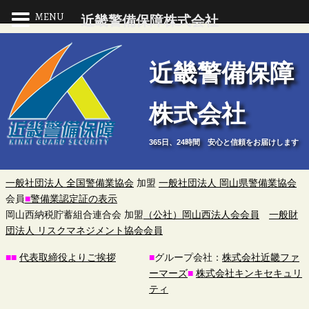
MENU
近畿警備保障株式会社
近
近畿警備保障
畿
株式会社
警
365日、24時間 安心と信頼をお届けします
備
保
一般社団法人 全国警備業協会
加盟
一般社団法人 岡山県警備業協会
会員
■
警備業認定証の表示
障
岡山西納税貯蓄組合連合会 加盟
（公社）岡山西法人会会員
一般財
団法人 リスクマネジメント協会会員
株
■
■
代表取締役よりご挨拶
■
グループ会社：
株式会社近畿ファ
ーマーズ
■
株式会社キンキセキュリ
式
ティ