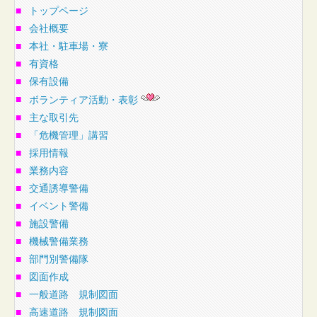
■
トップページ
■
会社概要
■
本社・駐車場・寮
■
有資格
■
保有設備
■
ボランティア活動・表彰
■
主な取引先
■
「危機管理」講習
■
採用情報
■
業務内容
■
交通誘導警備
■
イベント警備
■
施設警備
■
機械警備業務
■
部門別警備隊
■
図面作成
■
一般道路 規制図面
■
高速道路 規制図面