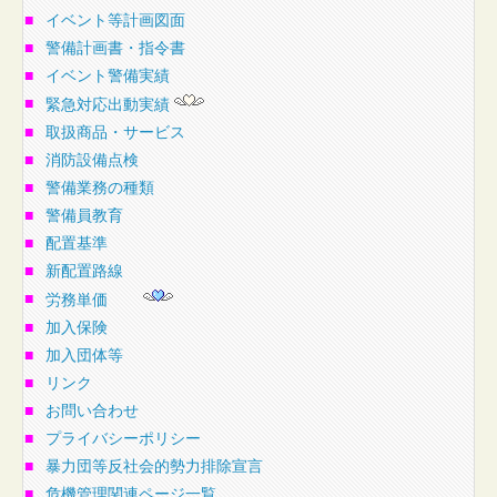
■
イベント等計画図面
■
警備計画書・指令書
■
イベント警備実績
■
緊急対応出動実績
■
取扱商品・サービス
■
消防設備点検
■
警備業務の種類
■
警備員教育
■
配置基準
■
新配置路線
■
労務単価
■
加入保険
■
加入団体等
■
リンク
■
お問い合わせ
■
プライバシーポリシー
■
暴力団等反社会的勢力排除宣言
■
危機管理関連ページ一覧