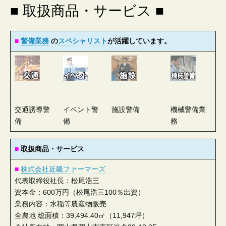
会
■ 取扱商品・サービス ■
社
■
警備業務
の
スペシャリスト
が活躍しています。
交通誘導警
イベント警
施設警備
機械警備業
備
備
務
■
取扱商品・サービス
■
株式会社近畿ファーマーズ
代表取締役社長：松尾浩三
資本金：600万円（松尾浩三100％出資）
業務内容：水稲等農産物販売
全農地 総面積：39,494.40㎡（11,947坪）