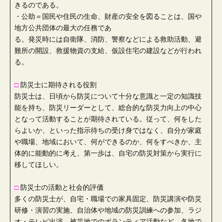
きるのである。
・公助＝国民や住民の生命、財産の安全を図ることは、国や
地方公共団体の最大の任務であ
る。発災時には自衛隊、消防、警察などによる救助活動、避
難所の開設、救援物資の支給、仮設住宅の建設などが行われ
る。
□
防災士に期待される役割
防災士は、日頃から防災について十分な意識と一定の知識技
能を持ち、防災リーダーとして、総合的な防災力向上の中心
となって活動することが期待されている。従って、何をした
らよいか、といった指示待ちの受け身ではなく、自分が家庭
や職場、地域において、何ができるのか、何をすべきか、主
体的に能動的に考え、第一歩は、自宅の防災対策から実行に
移してほしい。
□
防災士の活動と社会的評価
多くの防災士が、自宅・職場での家具固定、防災講演や防災
研修・演習の実施、自治体や地域の防災訓練への参加、ラジ
オ・テレビ出演、被災地でのボランティア活動など、各地で