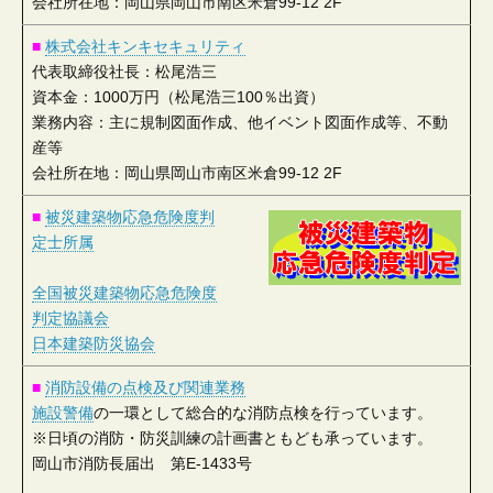
会社所在地：岡山県岡山市南区米倉99-12 2F
■
株式会社キンキセキュリティ
代表取締役社長：松尾浩三
資本金：1000万円（松尾浩三100％出資）
業務内容：主に規制図面作成、他イベント図面作成等、不動
産等
会社所在地：岡山県岡山市南区米倉99-12 2F
■
被災建築物応急危険度判
定士所属
全国被災建築物応急危険度
判定協議会
日本建築防災協会
■
消防設備の点検及び関連業務
施設警備
の一環として総合的な消防点検を行っています。
※日頃の消防・防災訓練の計画書ともども承っています。
岡山市消防長届出 第E-1433号