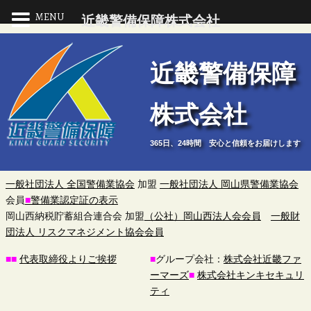
MENU
近畿警備保障株式会社
近
近畿警備保障
畿
株式会社
警
365日、24時間 安心と信頼をお届けします
備
保
一般社団法人 全国警備業協会
加盟
一般社団法人 岡山県警備業協会
会員
■
警備業認定証の表示
障
岡山西納税貯蓄組合連合会 加盟
（公社）岡山西法人会会員
一般財
団法人 リスクマネジメント協会会員
株
■
■
代表取締役よりご挨拶
■
グループ会社：
株式会社近畿ファ
ーマーズ
■
株式会社キンキセキュリ
式
ティ