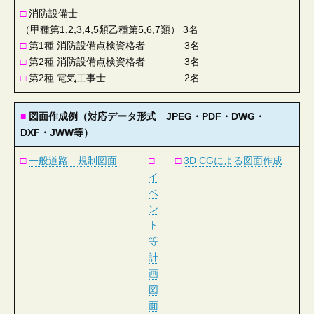
□
消防設備士
（甲種第1,2,3,4,5類乙種第5,6,7類） 3名
□
第1種 消防設備点検資格者 3名
□
第2種 消防設備点検資格者 3名
□
第2種 電気工事士 2名
■
図面作成例（対応データ形式 JPEG・PDF・DWG・
DXF・JWW等）
□
一般道路 規制図面
□
□
3D CGによる図面作成
イ
ベ
ン
ト
等
計
画
図
面