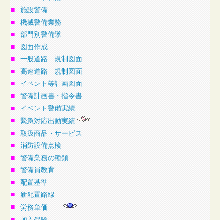
■
施設警備
■
機械警備業務
■
部門別警備隊
■
図面作成
■
一般道路 規制図面
■
高速道路 規制図面
■
イベント等計画図面
■
警備計画書・指令書
■
イベント警備実績
■
緊急対応出動実績
■
取扱商品・サービス
■
消防設備点検
■
警備業務の種類
■
警備員教育
■
配置基準
■
新配置路線
■
労務単価
■
加入保険