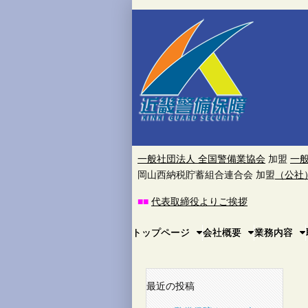
近
畿
警
備
保
一般社団法人 全国警備業協会
加盟
一
岡山西納税貯蓄組合連合会 加盟
（公社
障
■
■
代表取締役よりご挨拶
株
Main
Skip
トップページ
会社概要
業務内容
to
menu
式
content
会
最近の投稿