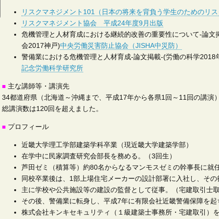
リスクマネジメント101（日本の将来を背負う学生のためのリ
リスクマネジメント協会 平成24年度9月出版
危機管理と人材育成における継続的改善の重要性について-論文掲
会2017神戸)
中央労働災害防止協会（JISHA中災防）
警備業における危機管理と人材育成-論文掲載-(労働の科学2018年2月Vo
記念労働科学研究所
主な講師等・講演先
■
34都道府県（北海道～沖縄まで、平成17年から各県1回～11回の講演
総講演数は120回を超えました。
プロフィール
■
近畿大学理工学部建築学科卒業（現近畿大学建築学部）
在学中に民家調査研究会部長を務める。（3回生）
芦田ゼミ（積算等）約80名からなるマンモスゼミの幹事長に就
同校卒業後は、1部上場住宅メーカーの設計部署に入社し、その
主に学校や公共施設等の建設の監督として従事。（宅建取引士
その後、警備業に転身し、平成7年に有限会社近畿警備保障を起
株式会社キンキセキュリティ（１級建築士事務所・宅建取引）