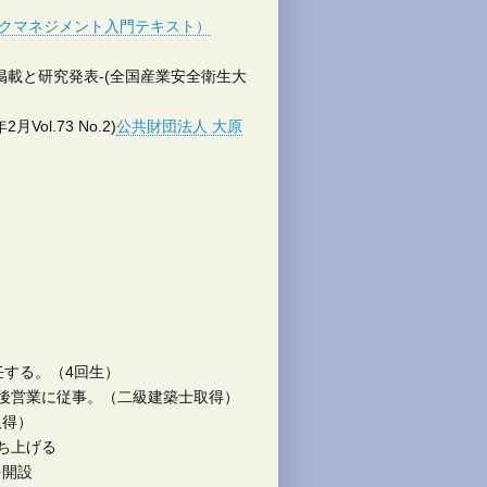
スクマネジメント入門テキスト）
載と研究発表-(全国産業安全衛生大
l.73 No.2)
公共財団法人 大原
）
任する。（4回生）
後営業に従事。（二級建築士取得）
取得）
ち上げる
を開設