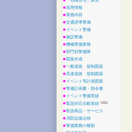
■
「危機管理」講習
■
採用情報
■
業務内容
■
交通誘導警備
■
イベント警備
■
施設警備
■
機械警備業務
■
部門別警備隊
■
図面作成
■
一般道路 規制図面
■
高速道路 規制図面
■
イベント等計画図面
■
警備計画書・指令書
■
イベント警備実績
■
緊急対応出動実績
■
取扱商品・サービス
■
消防設備点検
■
警備業務の種類