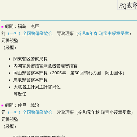
顧問：福島 克臣
■
前
（一社）全国警備業協会
専務理事（
令和6年春 瑞宝中綬章受章
）
元警視監
（経歴）
関東管区警察局長
内閣官房審議官兼危機管理審議官
岡山県警察本部長（2005年 第60回晴れの国 岡山国体）
鳥取県警察本部長
大蔵省主計局主計官補佐
等歴任
顧問：
佐戸 誠治
■
元
（一社）全国警備業協会
常務理事（令和元年秋 瑞宝小綬章受章）
元警視監
（経歴）