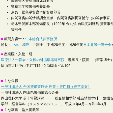
関東管区警察局首席監察官
警察大学校警備教養部長
奈良・福島県警察本部警務部長
内閣官房内閣情報調査室兼 内閣官房副長官補付（内閣参事官
栃木県警察本部警備部長（1992年 金丸信 自民党副総裁 狙撃事
等歴任
顧問弁護士：
中本総合法律事務所
■
所長：
中本 和洋
弁護士（平成28年度・同29年度
日本弁護士連合会
産業医：久松 研一
■
医療法人一祥会・久松内科循環器科医院
理事長・院長 （医学博士
岡山市北区中山下1丁目9-40 新岡山ビル10F
主な公職
■
一般社団法人 全国警備業協会 理事・専門員（経営基盤）
一般社団法人 岡山県警備業協会会長
岡山理科大学 前非常勤講師・・・総合情報学部 社会情報学科 （危機管
学部 経営学科（リスクマネジメント）平成31年4月～令和2年3月
主な著書・論文掲載等
■