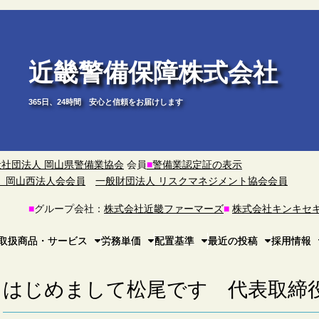
近畿警備保障株式会社
365日、24時間 安心と信頼をお届けします
般社団法人 岡山県警備業協会
会員
■
警備業認定証の表示
）岡山西法人会会員
一般財団法人 リスクマネジメント協会会員
■
グループ会社：
株式会社近畿ファーマーズ
■
株式会社キンキセ
取扱商品・サービス
労務単価
配置基準
最近の投稿
採用情報
はじめまして松尾です 代表取締