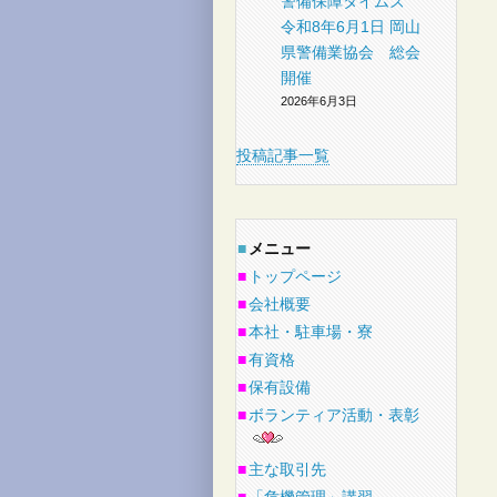
警備保障タイムズ
令和8年6月1日 岡山
県警備業協会 総会
開催
2026年6月3日
投稿記事一覧
■
メニュー
■
トップページ
■
会社概要
■
本社・駐車場・寮
■
有資格
■
保有設備
■
ボランティア活動・表彰
■
主な取引先