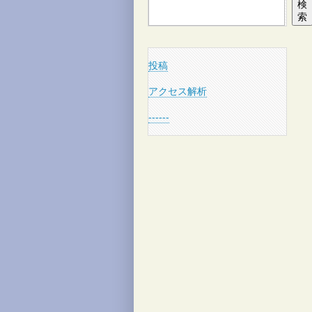
検
索
投稿
アクセス解析
------