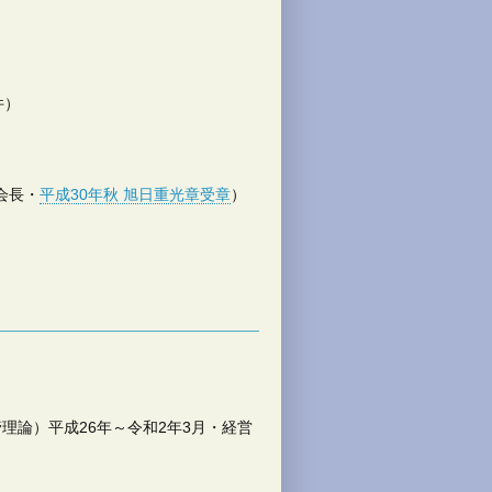
）
件）
会長・
平成30年秋 旭日重光章受章
）
）
理論）平成26年～令和2年3月・経営