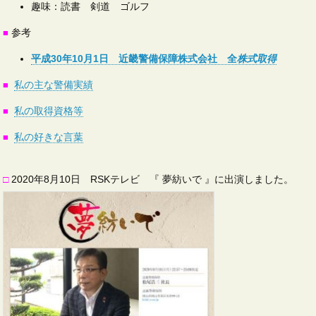
趣味：読書 剣道 ゴルフ
参考
■
平成30年10月1日 近畿警備保障株式会社 全
株式取得
私の主な警備実績
■
私の取得資格等
■
私の好きな言葉
■
□
2020年8月10日 RSKテレビ 『 夢紡いで 』に出演しました。