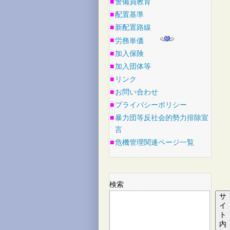
■
警備員教育
■
配置基準
■
新配置路線
■
労務単価
■
加入保険
■
加入団体等
■
リンク
■
お問い合わせ
■
プライバシーポリシー
■
暴力団等反社会的勢力排除宣
言
■
危機管理関連ページ一覧
検索
サ
イ
ト
内