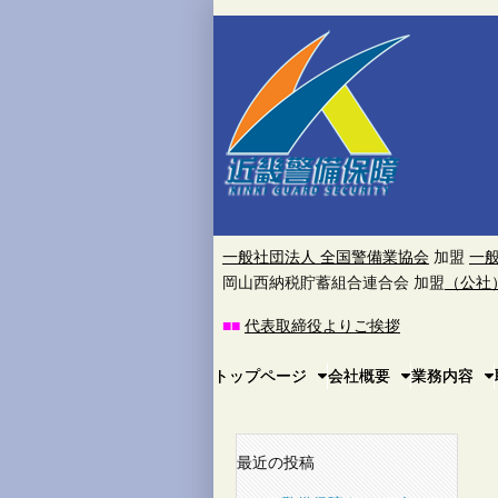
近
畿
警
備
保
一般社団法人 全国警備業協会
加盟
一
岡山西納税貯蓄組合連合会 加盟
（公社
障
■
■
代表取締役よりご挨拶
株
Main
Skip
トップページ
会社概要
業務内容
to
menu
式
content
会
最近の投稿