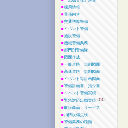
■
「危機管理」講習
■
採用情報
■
業務内容
■
交通誘導警備
■
イベント警備
■
施設警備
■
機械警備業務
■
部門別警備隊
■
図面作成
■
一般道路 規制図面
■
高速道路 規制図面
■
イベント等計画図面
■
警備計画書・指令書
■
イベント警備実績
■
緊急対応出動実績
■
取扱商品・サービス
■
消防設備点検
■
警備業務の種類