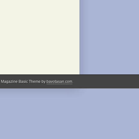
 Magazine Basic Theme by
bavotasan.com
.