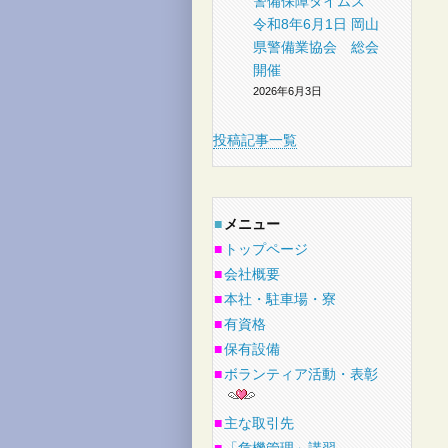
警備保障タイムズ
令和8年6月1日 岡山
県警備業協会 総会
開催
2026年6月3日
投稿記事一覧
■
メニュー
■
トップページ
■
会社概要
■
本社・駐車場・寮
■
有資格
■
保有設備
■
ボランティア活動・表彰
■
主な取引先