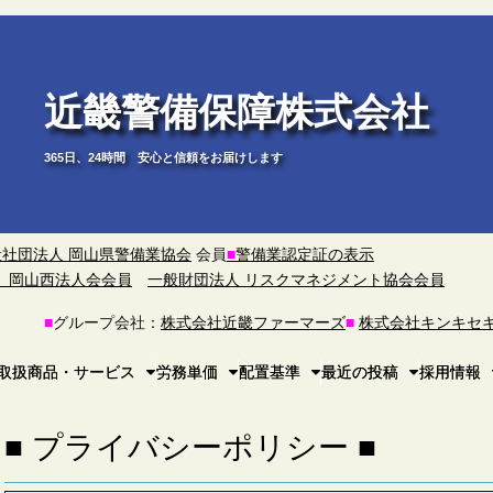
近畿警備保障株式会社
365日、24時間 安心と信頼をお届けします
般社団法人 岡山県警備業協会
会員
■
警備業認定証の表示
）岡山西法人会会員
一般財団法人 リスクマネジメント協会会員
■
グループ会社：
株式会社近畿ファーマーズ
■
株式会社キンキセ
取扱商品・サービス
労務単価
配置基準
最近の投稿
採用情報
■ プライバシーポリシー ■