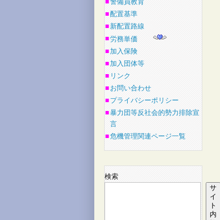
■
警備員教育
■
配置基準
■
新配置路線
■
労務単価
■
加入保険
■
加入団体等
■
リンク
■
お問い合わせ
■
プライバシーポリシー
■
暴力団等反社会的勢力排除宣
言
■
危機管理関連ページ一覧
検索
サ
イ
ト
内