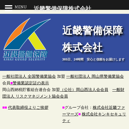
MENU
近畿警備保障株式会社
近
近畿警備保障
畿
株式会社
警
365日、24時間 安心と信頼をお届けします
備
保
一般社団法人 全国警備業協会
加盟
一般社団法人 岡山県警備業協会
会員
■
警備業認定証の表示
障
岡山西納税貯蓄組合連合会 加盟
（公社）岡山西法人会会員
一般財
団法人 リスクマネジメント協会会員
株
■
■
代表取締役よりご挨拶
■
グループ会社：
株式会社近畿ファ
ーマーズ
■
株式会社キンキセキュリ
式
ティ