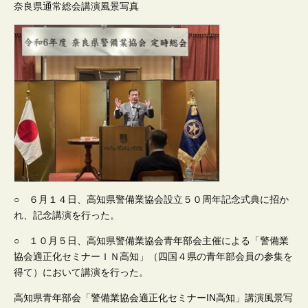
奈良県通常総会講演風景写真
○ ６月１４日、高知県警備業協会設立５０周年記念式典に招か
れ、記念講演を行った。
○ １０月５日、高知県警備業協会青年部会主催による「警備業
協会適正化セミナーＩＮ高知」（四国４県の青年部会員の参集を
得て）において講演を行った。
高知県青年部会「警備業協会適正化セミナーIN高知」講演風景写