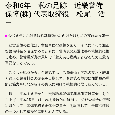
会
令和6年 私の足跡 近畿警備
保障(株) 代表取締役 松尾 浩
社
三
■
令和６年における経営基盤強化に向けた取り組み実施結果報告
経営基盤の強化は、労務単価の改善を図り、それによって適正
な警備料金を確保するとともに、警備員の処遇改善を積極的に推
し進め、警備業が真の意味で「魅力ある産業」となるために最も
重要なことである。
こうした観点から、全警協では「労務単価」問題の改善・解決
と適正な警備料金の確保を目指して、各県協会並びに加盟員の理
解と協力を得ながらその実現に向けて積極的に取り組んでいる。
特に、平成１６年から「交通誘導警備労務単価等研究会」を立
ち上げ、平成25年にはこれを発展的に解消し、労務委員会の下部
組織として「警備業務適正化小委員会」を設置して、最重点課題
の一つとして積極的に取り組んでいる。