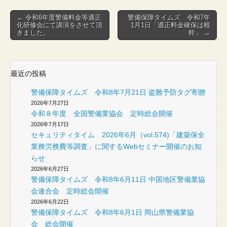
Post
← 令和6年度警備料金等適正
警備保障タイムズ 令和7年
化研修会にて講演をさせて頂
1月1日「適正料金確保は根
navigation
きました。
幹」 →
最近の投稿
警備保障タイムズ 令和8年7月21日 盗難予防タグ寄贈
2026年7月27日
令和８年度 全国警備業協会 定時総会開催
2026年7月17日
セキュリティタイム 2026年6月（vol.574)「建築保全
業務労務費等調査」に関するWebセミナー開催のお知
らせ
2026年6月27日
警備保障タイムズ 令和8年6月11日 中国地区警備業協
会連合会 定時総会開催
2026年6月22日
警備保障タイムズ 令和8年6月1日 岡山県警備業協
会 総会開催