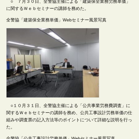
○ ７月３０日、全警協主催による「建築保全業務労務単価」
に関するＷｅｂセミナーの講師を務めた。
全警協「建築保全業務単価」Webセミナー風景写真
○１０月３１日、全警協主催による「公共事業労務費調査」に
関するＷｅｂセミナーの講師を務め、公共工事設計労務単価の仕
組みや調査票の記入方法等のポイントについて詳細な説明を行っ
た。
全警協「公共工事設計労務単価」Webセミナー風景写真