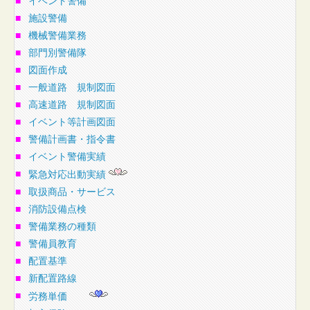
■
イベント警備
■
施設警備
■
機械警備業務
■
部門別警備隊
■
図面作成
■
一般道路 規制図面
■
高速道路 規制図面
■
イベント等計画図面
■
警備計画書・指令書
■
イベント警備実績
■
緊急対応出動実績
■
取扱商品・サービス
■
消防設備点検
■
警備業務の種類
■
警備員教育
■
配置基準
■
新配置路線
■
労務単価