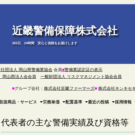
近畿警備保障株式会社
365日、24時間 安心と信頼をお届けします
般社団法人 岡山県警備業協会
会員
■
警備業認定証の表示
）岡山西法人会会員
一般財団法人 リスクマネジメント協会会員
■
グループ会社：
株式会社近畿ファーマーズ
■
株式会社キンキセ
取扱商品・サービス
労務単価
配置基準
最近の投稿
採用情報
代表者の主な警備実績及び資格等