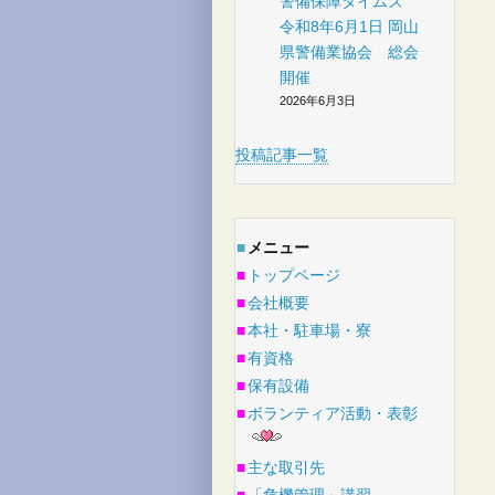
警備保障タイムズ
令和8年6月1日 岡山
県警備業協会 総会
開催
2026年6月3日
投稿記事一覧
■
メニュー
■
トップページ
■
会社概要
■
本社・駐車場・寮
■
有資格
■
保有設備
■
ボランティア活動・表彰
■
主な取引先