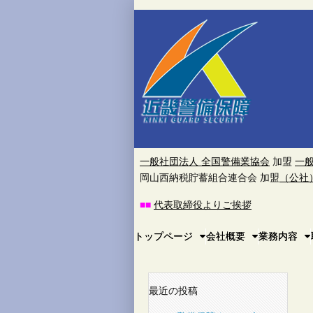
近
畿
警
備
保
一般社団法人 全国警備業協会
加盟
一
岡山西納税貯蓄組合連合会 加盟
（公社
障
■
■
代表取締役よりご挨拶
株
Main
Skip
トップページ
会社概要
業務内容
to
menu
式
content
会
最近の投稿