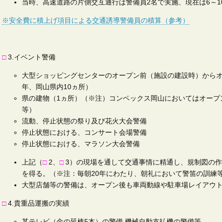
当時、高速道路の片側交互通行は警備員2名で実施、現在は6～1
※安全費に積上げ項目による交通誘導警備員の積算（参考）
□
3.イベント警備
大型ショッピングセンターのオープン前（施設の建設時）からオ
年、岡山県内10ヵ所）
県の建物（1ヵ所）（※注）コンベックス岡山においてはオープ
等）
流動、停止状態の祭り及び花火大会警備
停止状態における、コンサート会場警備
停止状態における、マラソン大会警備
上記（
□
2、
□
3）の現場を通して交通事情に精通し、規制図の
を得る。（※注：毎朝20年にわたり、朝礼において警笛の訓練
大型店舗等の警備は、オープン後も車両動線や駐車場レイアウ
□
4.貴重品運搬の実績
某テレビ（金の延棒5本）の警備 機械自動支払機の警備等