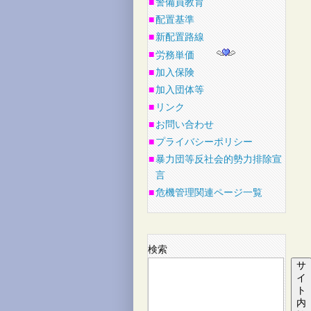
■
警備員教育
■
配置基準
■
新配置路線
■
労務単価
■
加入保険
■
加入団体等
■
リンク
■
お問い合わせ
■
プライバシーポリシー
■
暴力団等反社会的勢力排除宣
言
■
危機管理関連ページ一覧
検索
サ
イ
ト
内