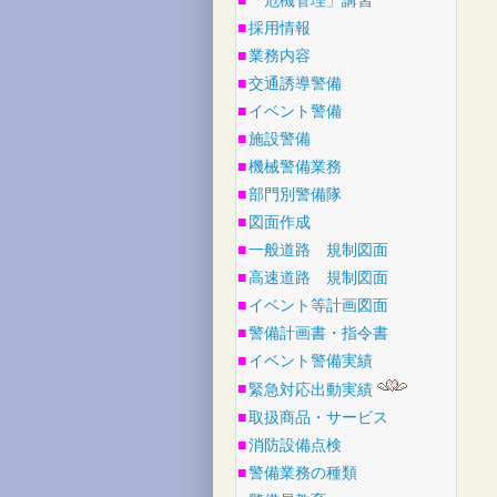
■
「危機管理」講習
■
採用情報
■
業務内容
■
交通誘導警備
■
イベント警備
■
施設警備
■
機械警備業務
■
部門別警備隊
■
図面作成
■
一般道路 規制図面
■
高速道路 規制図面
■
イベント等計画図面
■
警備計画書・指令書
■
イベント警備実績
■
緊急対応出動実績
■
取扱商品・サービス
■
消防設備点検
■
警備業務の種類