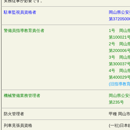
実務従事が必要です。
駐車監視員資格者
岡山県公安
第3720500
警備員指導教育責任者
1号 岡山
第100021
2号 岡山
第200006
3号 岡山
第300037
4号 岡山
第400029
(旧指導教育責
機械警備業務管理者
岡山県公安
第235号
防火管理者
甲種 岡山市
列車見張員資格
(一社)日本