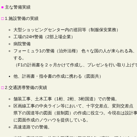
主な警備実績
■
□
1.施設警備の実績
大型ショッピングセンター内の巡回等（制服保安業務）
工場の24H警備（2部上場企業）
病院警備
フォーミュラ1の警備（治外法権） 色々な国の人が来られる為
する。
（F1の計画書を２ヶ月かけて作成し、プレゼンを行い取り上げ
他、計画書・指令書の作成に携わる（図面共）
□
2.交通誘導警備の実績
舗装工事、土木工事（1桁、2桁、3桁国道）での警備。
区画線工事の中央ライン等において、十字交差点、変則交差点 （
県下の国道等の図面（規制図）の作成に役立つ。今現在は設計
に図面作成のノウハウを提供している。
高速道路での警備。