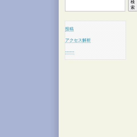
検
索
投稿
アクセス解析
------