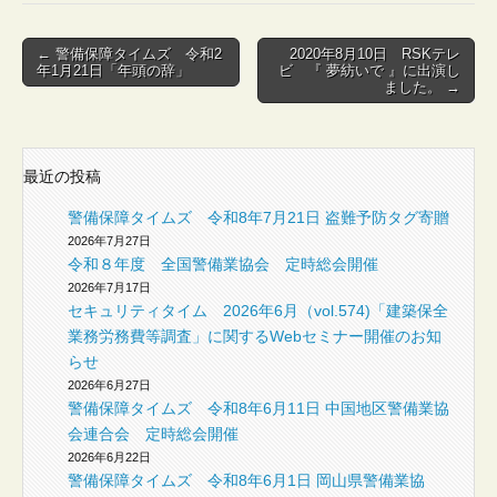
Post
← 警備保障タイムズ 令和2
2020年8月10日 RSKテレ
年1月21日「年頭の辞」
ビ 『 夢紡いで 』に出演し
navigation
ました。 →
最近の投稿
警備保障タイムズ 令和8年7月21日 盗難予防タグ寄贈
2026年7月27日
令和８年度 全国警備業協会 定時総会開催
2026年7月17日
セキュリティタイム 2026年6月（vol.574)「建築保全
業務労務費等調査」に関するWebセミナー開催のお知
らせ
2026年6月27日
警備保障タイムズ 令和8年6月11日 中国地区警備業協
会連合会 定時総会開催
2026年6月22日
警備保障タイムズ 令和8年6月1日 岡山県警備業協