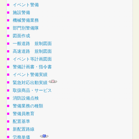
■
イベント警備
■
施設警備
■
機械警備業務
■
部門別警備隊
■
図面作成
■
一般道路 規制図面
■
高速道路 規制図面
■
イベント等計画図面
■
警備計画書・指令書
■
イベント警備実績
■
緊急対応出動実績
■
取扱商品・サービス
■
消防設備点検
■
警備業務の種類
■
警備員教育
■
配置基準
■
新配置路線
■
労務単価