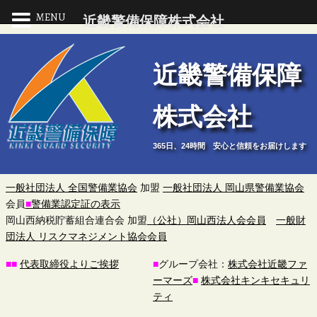
MENU
近畿警備保障株式会社
近
近畿警備保障
畿
株式会社
警
365日、24時間 安心と信頼をお届けします
備
保
一般社団法人 全国警備業協会
加盟
一般社団法人 岡山県警備業協会
会員
■
警備業認定証の表示
障
岡山西納税貯蓄組合連合会 加盟
（公社）岡山西法人会会員
一般財
団法人 リスクマネジメント協会会員
株
■
■
代表取締役よりご挨拶
■
グループ会社：
株式会社近畿ファ
ーマーズ
■
株式会社キンキセキュリ
式
ティ