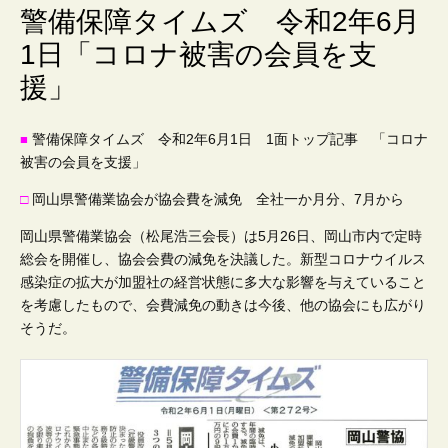
会
警備保障タイムズ 令和2年6月
1日「コロナ被害の会員を支
社
援」
警備保障タイムズ 令和2年6月1日 1面トップ記事 「コロナ
■
被害の会員を支援」
□
岡山県警備業協会が協会費を減免 全社一か月分、7月から
岡山県警備業協会（松尾浩三会長）は5月26日、岡山市内で定時
総会を開催し、協会会費の減免を決議した。新型コロナウイルス
感染症の拡大が加盟社の経営状態に多大な影響を与えていること
を考慮したもので、会費減免の動きは今後、他の協会にも広がり
そうだ。