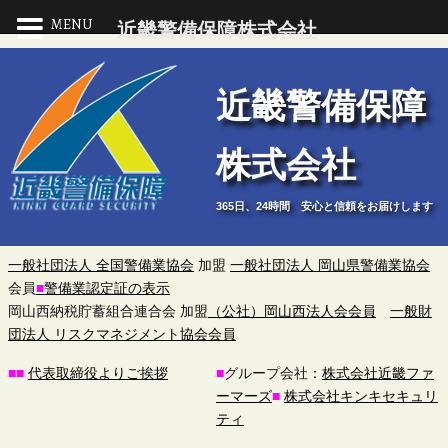
MENU
近畿警備保障株式会社
近
近畿警備保障
畿
株式会社
警
365日、24時間 安心と信頼をお届けします
備
保
一般社団法人 全国警備業協会
加盟
一般社団法人 岡山県警備業協会
会員
■
警備業認定証の表示
障
岡山西納税貯蓄組合連合会 加盟
（公社）岡山西法人会会員
一般財
団法人 リスクマネジメント協会会員
株
■
■
代表取締役よりご挨拶
■
グループ会社：
株式会社近畿ファ
ーマーズ
■
株式会社キンキセキュリ
式
ティ