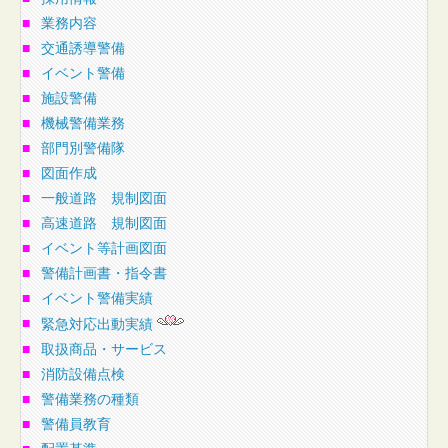
■
業務内容
■
交通誘導警備
■
イベント警備
■
施設警備
■
機械警備業務
■
部門別警備隊
■
図面作成
■
一般道路 規制図面
■
高速道路 規制図面
■
イベント等計画図面
■
警備計画書・指令書
■
イベント警備実績
■
緊急対応出動実績
■
取扱商品・サービス
■
消防設備点検
■
警備業務の種類
■
警備員教育