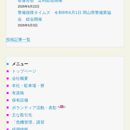
会連合会 定時総会開催
2026年6月22日
警備保障タイムズ 令和8年6月1日 岡山県警備業協
会 総会開催
2026年6月3日
投稿記事一覧
■
メニュー
■
トップページ
■
会社概要
■
本社・駐車場・寮
■
有資格
■
保有設備
■
ボランティア活動・表彰
■
主な取引先
■
「危機管理」講習
■
採用情報