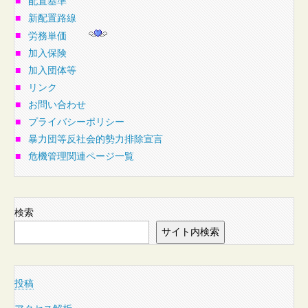
■
配置基準
■
新配置路線
■
労務単価
■
加入保険
■
加入団体等
■
リンク
■
お問い合わせ
■
プライバシーポリシー
■
暴力団等反社会的勢力排除宣言
■
危機管理関連ページ一覧
検索
サイト内検索
投稿