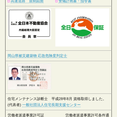
□
高速道路 規制図面
□
警備計画書・指令書
岡山県被災建築物 応急危険度判定士
住宅メンテナンス診断士 平成28年8月 資格取得しました。
(代表者)
一般社団法人住宅長期支援センター
労働者派遣事業許可証
労働者派遣事業許可条件通