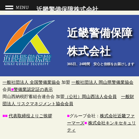
MENU
近畿警備保障株式会社
近
近畿警備保障
畿
株式会社
警
365日、24時間 安心と信頼をお届けします
備
保
一般社団法人 全国警備業協会
加盟
一般社団法人 岡山県警備業協会
会員
■
警備業認定証の表示
障
岡山西納税貯蓄組合連合会 加盟
（公社）岡山西法人会会員
一般財
団法人 リスクマネジメント協会会員
株
■
■
代表取締役よりご挨拶
■
グループ会社：
株式会社近畿ファ
ーマーズ
■
株式会社キンキセキュリ
式
ティ