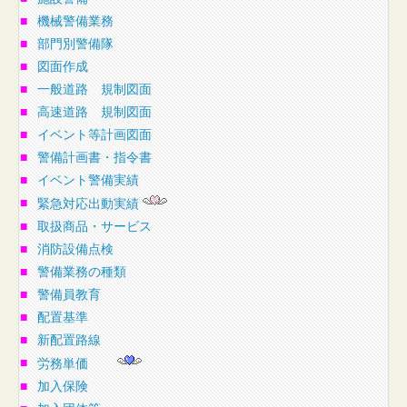
■
機械警備業務
■
部門別警備隊
■
図面作成
■
一般道路 規制図面
■
高速道路 規制図面
■
イベント等計画図面
■
警備計画書・指令書
■
イベント警備実績
■
緊急対応出動実績
■
取扱商品・サービス
■
消防設備点検
■
警備業務の種類
■
警備員教育
■
配置基準
■
新配置路線
■
労務単価
■
加入保険