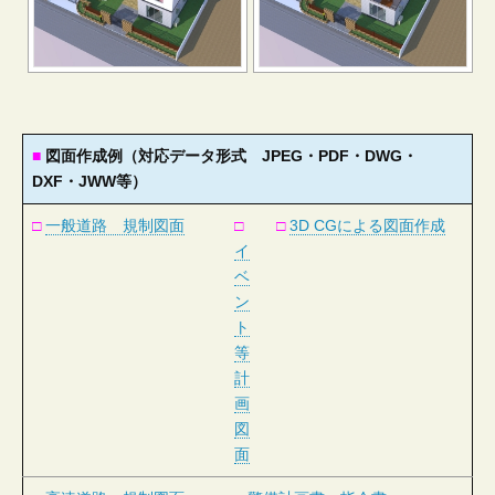
■
図面作成例（対応データ形式 JPEG・PDF・DWG・
DXF・JWW等）
□
一般道路 規制図面
□
□
3D CGによる図面作成
イ
ベ
ン
ト
等
計
画
図
面