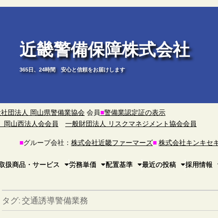
近畿警備保障株式会社
365日、24時間 安心と信頼をお届けします
般社団法人 岡山県警備業協会
会員
■
警備業認定証の表示
）岡山西法人会会員
一般財団法人 リスクマネジメント協会会員
■
グループ会社：
株式会社近畿ファーマーズ
■
株式会社キンキセ
取扱商品・サービス
労務単価
配置基準
最近の投稿
採用情報
タグ:
交通誘導警備業務