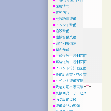
■
「危機管理」講習
■
採用情報
■
業務内容
■
交通誘導警備
■
イベント警備
■
施設警備
■
機械警備業務
■
部門別警備隊
■
図面作成
■
一般道路 規制図面
■
高速道路 規制図面
■
イベント等計画図面
■
警備計画書・指令書
■
イベント警備実績
■
緊急対応出動実績
■
取扱商品・サービス
■
消防設備点検
■
警備業務の種類