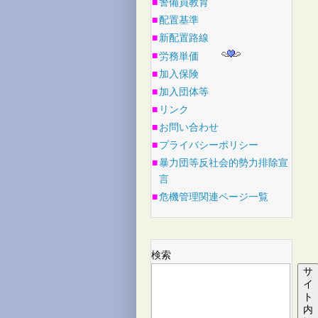
■
警備員教育
■
配置基準
■
新配置路線
■
労務単価
■
加入保険
■
加入団体等
■
リンク
■
お問い合わせ
■
プライバシーポリシー
■
暴力団等反社会的勢力排除宣
言
■
危機管理関連ページ一覧
検索
サ
イ
ト
内