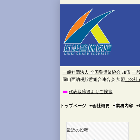
近
畿
警
備
保
一般社団法人 全国警備業協会
加盟
一
岡山西納税貯蓄組合連合会 加盟
（公社
障
■
■
代表取締役よりご挨拶
株
Main
Skip
トップページ
会社概要
業務内容
to
menu
式
content
会
最近の投稿