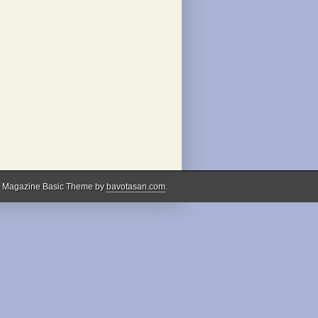
 Magazine Basic Theme by
bavotasan.com
.