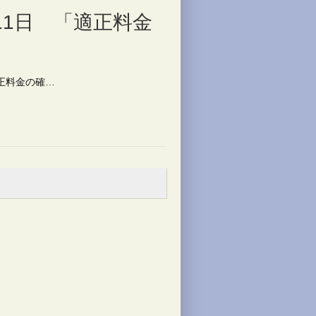
11日 「適正料金
適正料金の確…