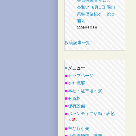
警備保障タイムズ
令和8年6月1日 岡山
県警備業協会 総会
開催
2026年6月3日
投稿記事一覧
■
メニュー
■
トップページ
■
会社概要
■
本社・駐車場・寮
■
有資格
■
保有設備
■
ボランティア活動・表彰
■
主な取引先