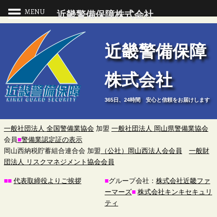
MENU
近畿警備保障株式会社
近
近畿警備保障
畿
株式会社
警
365日、24時間 安心と信頼をお届けします
備
保
一般社団法人 全国警備業協会
加盟
一般社団法人 岡山県警備業協会
会員
■
警備業認定証の表示
障
岡山西納税貯蓄組合連合会 加盟
（公社）岡山西法人会会員
一般財
団法人 リスクマネジメント協会会員
株
■
■
代表取締役よりご挨拶
■
グループ会社：
株式会社近畿ファ
ーマーズ
■
株式会社キンキセキュリ
式
ティ