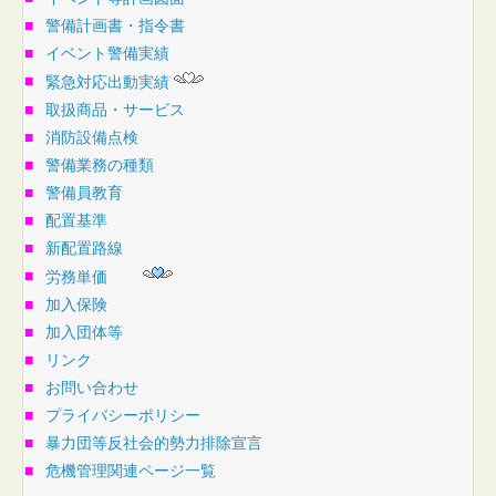
■
警備計画書・指令書
■
イベント警備実績
■
緊急対応出動実績
■
取扱商品・サービス
■
消防設備点検
■
警備業務の種類
■
警備員教育
■
配置基準
■
新配置路線
■
労務単価
■
加入保険
■
加入団体等
■
リンク
■
お問い合わせ
■
プライバシーポリシー
■
暴力団等反社会的勢力排除宣言
■
危機管理関連ページ一覧