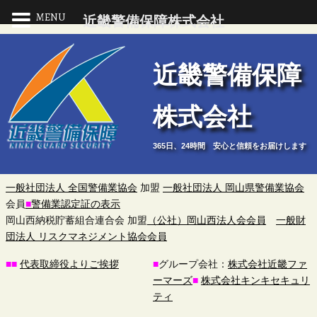
MENU
近畿警備保障株式会社
近
近畿警備保障
畿
株式会社
警
365日、24時間 安心と信頼をお届けします
備
保
一般社団法人 全国警備業協会
加盟
一般社団法人 岡山県警備業協会
会員
■
警備業認定証の表示
障
岡山西納税貯蓄組合連合会 加盟
（公社）岡山西法人会会員
一般財
団法人 リスクマネジメント協会会員
株
■
■
代表取締役よりご挨拶
■
グループ会社：
株式会社近畿ファ
ーマーズ
■
株式会社キンキセキュリ
式
ティ