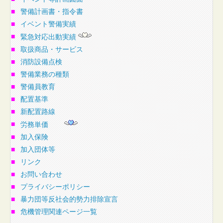
■
警備計画書・指令書
■
イベント警備実績
■
緊急対応出動実績
■
取扱商品・サービス
■
消防設備点検
■
警備業務の種類
■
警備員教育
■
配置基準
■
新配置路線
■
労務単価
■
加入保険
■
加入団体等
■
リンク
■
お問い合わせ
■
プライバシーポリシー
■
暴力団等反社会的勢力排除宣言
■
危機管理関連ページ一覧