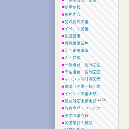
■
「危機管理」講習
■
採用情報
■
業務内容
■
交通誘導警備
■
イベント警備
■
施設警備
■
機械警備業務
■
部門別警備隊
■
図面作成
■
一般道路 規制図面
■
高速道路 規制図面
■
イベント等計画図面
■
警備計画書・指令書
■
イベント警備実績
■
緊急対応出動実績
■
取扱商品・サービス
■
消防設備点検
■
警備業務の種類