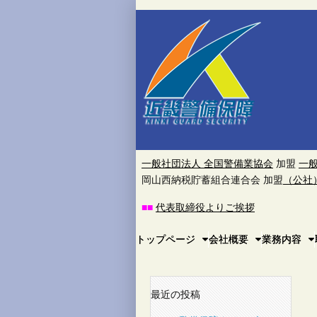
近
畿
警
備
保
一般社団法人 全国警備業協会
加盟
一
岡山西納税貯蓄組合連合会 加盟
（公社
障
■
■
代表取締役よりご挨拶
株
Main
Skip
トップページ
会社概要
業務内容
to
menu
式
content
会
最近の投稿