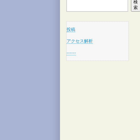
検
索
投稿
アクセス解析
------