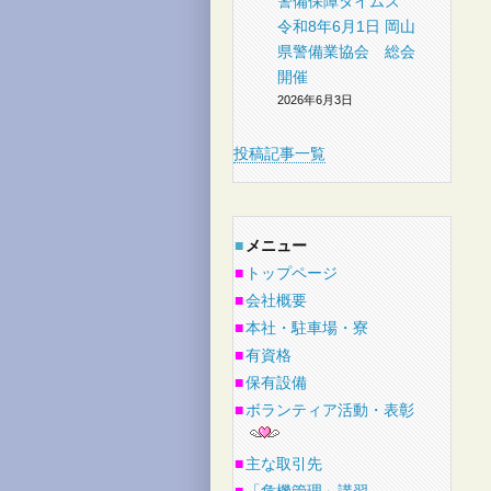
警備保障タイムズ
令和8年6月1日 岡山
県警備業協会 総会
開催
2026年6月3日
投稿記事一覧
■
メニュー
■
トップページ
■
会社概要
■
本社・駐車場・寮
■
有資格
■
保有設備
■
ボランティア活動・表彰
■
主な取引先