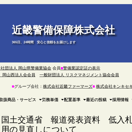
近畿警備保障株式会社
365日、24時間 安心と信頼をお届けします
般社団法人 岡山県警備業協会
会員
■
警備業認定証の表示
）岡山西法人会会員
一般財団法人 リスクマネジメント協会会員
■
グループ会社：
株式会社近畿ファーマーズ
■
株式会社キンキセ
取扱商品・サービス
労務単価
配置基準
最近の投稿
採用情報
国土交通省 報道発表資料 低入
用の見直しについて