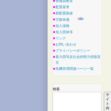
■
警備員教育
■
配置基準
■
新配置路線
■
労務単価
■
加入保険
■
加入団体等
■
リンク
■
お問い合わせ
■
プライバシーポリシー
■
暴力団等反社会的勢力排除宣
言
■
危機管理関連ページ一覧
検索
サ
イ
ト
内